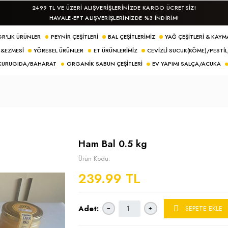
2499 TL VE ÜZERI ALIŞVERIŞLERINIZDE KAR
HAVALE-EFT ALIŞVERİŞLERİNİZDE %3 I
LER
500 GR'LIK ÜRÜNLER
PEYNIR ÇEŞITLERI
BAL ÇEŞITLERIMIZ
NDIK KREMASI&EZMESI
YÖRESEL ÜRÜNLER
ET ÜRÜNLERIMIZ
CEV
AKTAR/KURUGIDA/BAHARAT
ORGANIK SABUN ÇEŞITLERI
EV
0.5 kg
Ham Bal 0.5 kg
Ürün Kodu:
239.99 TL