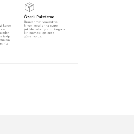
SEPETE EKLE
Güvenli Alışveriş
Özenli Paketleme
Siparişleriniz kargoya
Ürünlerimizi temizlik ve
verildiğinde size yurt içi kargo
hijyen kurallarına uygun
tarafından takip numarası
şekilde paketliyoruz. Kargoda
gönderilmektedir. Sitemizden
kırılmaması için özen
kargo takip bölümünden takip
gösteriyoruz.
numaranızı girip , paketinizin
durumunu inceleyebilirsiniz