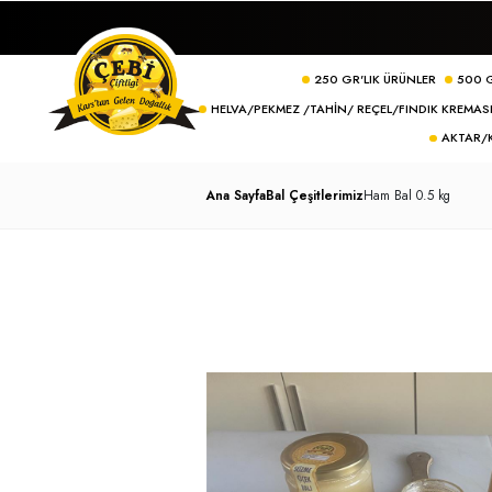
250 GR'LIK ÜRÜN
HELVA/PEKMEZ /TAHIN/ REÇEL/FI
Ana Sayfa
Bal Çeşitlerimiz
Ham Bal 