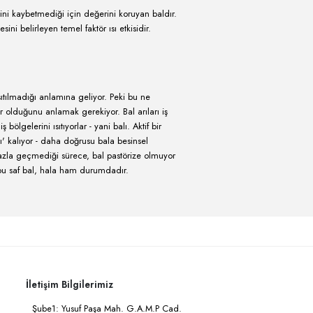
r?
ini yitirmemiş ve polenini kaybetmediği için değerini koruyan baldı
ldır. Balın hamlık derecesini belirleyen temel faktör ısı etkisidir.
 pastörizasyon sonrası ısıtılmadığı anlamına geliyor. Peki bu ne
kovanın içerisinde neler olduğunu anlamak gerekiyor. Bal arıları iş
kseliyor ve nihayetinde iş bölgelerini ısıtıyorlar - yani balı. Aktif bir
l bu ısıda stabil ve 'canlı' kalıyor - daha doğrusu bala besinsel
. Balın sıcaklığı 35 ºC'yi fazla geçmediği sürece, bal pastörize olmuyo
dar ısıtılmadığı sürece, bu saf bal, hala ham durumdadır.