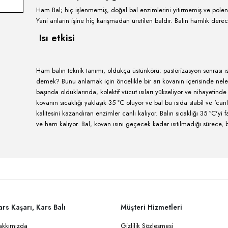
Ham bal ya da çiğ bal nedi
Ham Bal; hiç işlenmemiş, doğal bal enzimler
Yani arıların işine hiç karışmadan üretilen ba
Isı etkisi
Ham balın teknik tanımı, oldukça üstünkörü:
demek? Bunu anlamak için öncelikle bir arı 
başında olduklarında, kolektif vücut ısıları yü
kovanın sıcaklığı yaklaşık 35 ºC oluyor ve ba
kalitesini kazandıran enzimler canlı kalıyor
ve ham kalıyor. Bal, kovan ısını geçecek ka