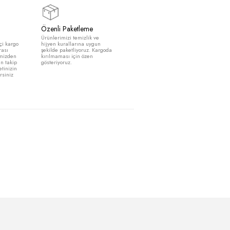
SEPETE EKLE
Güvenli Alışveriş
Özenli Paketleme
Siparişleriniz kargoya
Ürünlerimizi temizlik ve
verildiğinde size yurt içi kargo
hijyen kurallarına uygun
tarafından takip numarası
şekilde paketliyoruz. Kargoda
gönderilmektedir. Sitemizden
kırılmaması için özen
kargo takip bölümünden takip
gösteriyoruz.
numaranızı girip , paketinizin
durumunu inceleyebilirsiniz