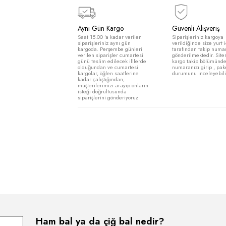
Adet:
−
+
Aynı Gün Kargo
Saat 15.00 ‘a kadar verilen
siparişleriniz aynı gün
kargoda. Perşembe günleri
verilen siparişler cumartesi
günü teslim edilecek illlerde
olduğundan ve cumartesi
kargolar, öğlen saatlerine
kadar çalıştığından,
müşterilerimizi arayıp onların
isteği doğrultusunda
siparişlerini gönderiyoruz