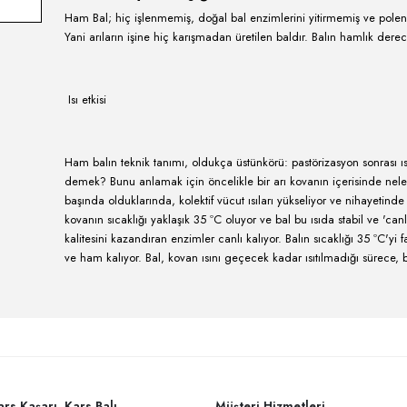
Ham bal ya da çiğ bal nedi
Ham Bal; hiç işlenmemiş, doğal bal enzimler
Yani arıların işine hiç karışmadan üretilen ba
Isı etkisi
Ham balın teknik tanımı, oldukça üstünkörü:
demek? Bunu anlamak için öncelikle bir arı 
başında olduklarında, kolektif vücut ısıları yü
kovanın sıcaklığı yaklaşık 35 ºC oluyor ve ba