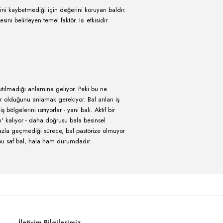
r?
ini yitirmemiş ve polenini kaybetmediği için değerini koruyan baldı
ldır. Balın hamlık derecesini belirleyen temel faktör. Isı etkisidir.
 pastörizasyon sonrası ısıtılmadığı anlamına geliyor. Peki bu ne
kovanın içerisinde neler olduğunu anlamak gerekiyor. Bal arıları iş
kseliyor ve nihayetinde iş bölgelerini ısıtıyorlar - yani balı. Aktif bir
l bu ısıda stabil ve 'canlı' kalıyor - daha doğrusu bala besinsel