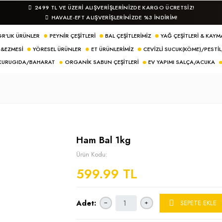
2499 TL VE ÜZERI ALIŞVERIŞLERINIZDE KA
HAVALE-EFT ALIŞVERİŞLERİNİZDE %3 
LER
500 GR'LIK ÜRÜNLER
PEYNIR ÇEŞITLERI
BAL ÇEŞITLERIMIZ
NDIK KREMASI&EZMESI
YÖRESEL ÜRÜNLER
ET ÜRÜNLERIMIZ
CEV
AKTAR/KURUGIDA/BAHARAT
ORGANIK SABUN ÇEŞITLERI
EV
Bal 1kg
Ham Bal 1kg
Ürün Kodu:
599.99 TL