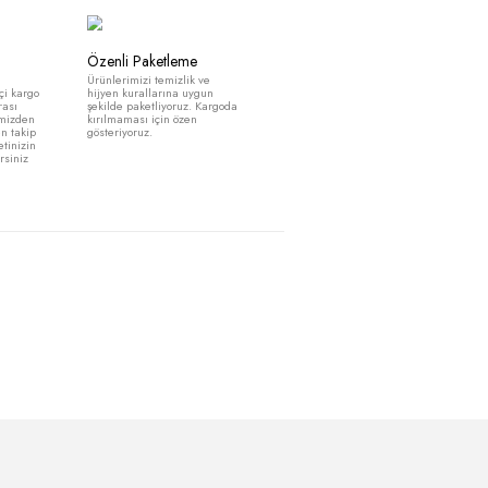
SEPETE EKLE
Güvenli Alışveriş
Özenli Paketleme
Siparişleriniz kargoya
Ürünlerimizi temizlik ve
verildiğinde size yurt içi kargo
hijyen kurallarına uygun
tarafından takip numarası
şekilde paketliyoruz. Kargoda
gönderilmektedir. Sitemizden
kırılmaması için özen
kargo takip bölümünden takip
gösteriyoruz.
numaranızı girip , paketinizin
durumunu inceleyebilirsiniz