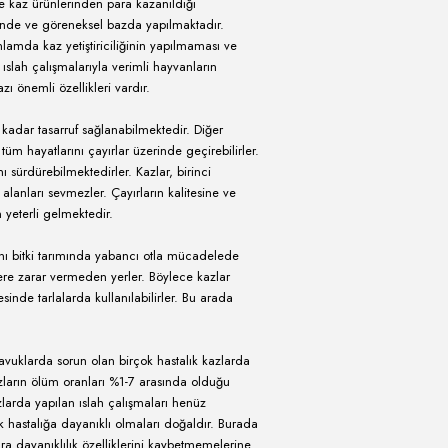
a eti, karaciğeri, yağı ve tüyü sayılabilir. Zaten düşük olan yumurta
rak kullanılmaktadırlar. Kaz eti yüksek besleyici değeri yanında düşü
 bir et türü olup, çeşitli yemekleri yapılabilmektedir. Kaz etinden suc
 için henüz önemli olmasa da dünyada sevilerek tüketilen ve lüks
ni almaktadır. Örneğin Avrupa ülkelerinden Fransa'da kaz ciğerinin
il ve Rusya gibi ülkelerden kaz ciğeri ithal etmektedir. Bunun dışınd
lkının kışlık yemeklik yağ ihtiyacını karşılamaktadır. Genellikle Kasım
ra havaların soğumasıyla birlikte damızlıklar hariç tüm kazlar kesilir.
ri, baş, ayak ve barsakları da değerlendirilmektedir. Kaz tüyü, yastık,
lan kıymetli bir dolgu malzemesidir. Bundan başka, baş ve ayaklar 
rsaklar da temizlendikten sonra pişirilerek yenmektedir. Kazların
ktedir. Ancak ülkemizde kaz ürünlerinden para kazanıldığı
n aile yetiştiriciliği şeklinde ve göreneksel bazda yapılmaktadır.
yöresinde endüstriyel anlamda kaz yetiştiriciliğinin yapılmaması ve
ayılabilir. Bunun için de ıslah çalışmalarıyla verimli hayvanların
ik hayvanlarından ayıran bazı önemli özellikleri vardır.