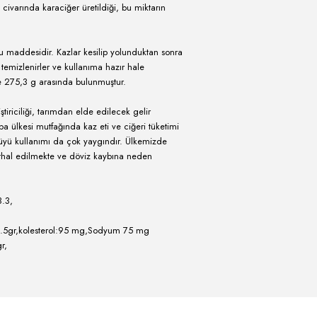
ra göre kolay ve masrafsızdır. Hastalıklara dayanıklı oluşları sayesinde
k basit barınaklarda hatta zorunlu hallerde diğer hayvanların
abilmektedirler. Civciv dönemlerinde biraz titizlik gösterildikten sonra
larak devam ettirebilmektedirler. Kazların bakım ve yönetimleri ise
r.
tirilirler. Aşırı derecede soğuk ve fırtınalı havaların dışında yetişkin 
 yetiştiriciliği içerisinde son sıralarda yer almaktadır. Bunun başlıc
kanatlılara göre geri olmasıdır. Dünyada kaz yetiştiriciliği bakımınd
 milyon adet olan kaz sayısı 1999'da 600 milyon gibi bir sayıya
in bu ülkede giderek arttığını göstermektedir. Ülkemizin ise, 1999 DİE
ttir.
ir yiyecektir. Karaciğer ağırlıkları bakımından 63.5 g ile en düşük Kar
sek değere sahip bulunmuştur. Kazlarda karaciğer büyüklüğü, kaz
r. İlkel koşullarda yerli kazlarımızda ortalama karaciğer ağırlığı 75