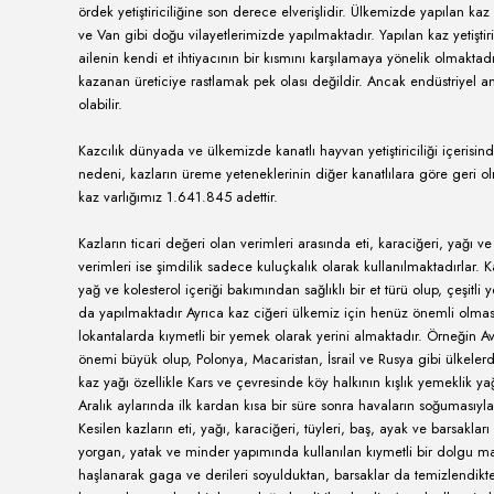
ağırlıktadır. Fakat kazlar büyümelerine deva
başlar.
Su kaynakları bakımından kendine yeterli ola
yetiştiriciliği genellikle Kars, Erzurum, Ağr
yetiştiriciliği tamamen köy koşullarında olup
olmaktadır.
Hayvansal kaynaklı protein tüketiminin arttır
mal edilebilen hayvansal bir protein kaynağ
ördek yetiştiriciliğine son derece elverişlidi
ve Van gibi doğu vilayetlerimizde yapılmakt
ailenin kendi et ihtiyacının bir kısmını ka
kazanan üreticiye rastlamak pek olası deği
olabilir.
Kazcılık dünyada ve ülkemizde kanatlı hayvan
nedeni, kazların üreme yeteneklerinin diğer
kaz varlığımız 1.641.845 adettir.